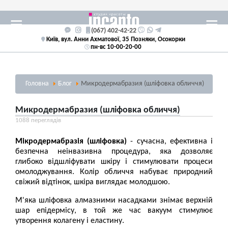
(067) 402-42-22
Київ, вул. Анни Ахматової, 35 Позняки, Осокорки
пн-вс 10-00-20-00
Головна
Блог
Микродермабразия (шліфовка обличчя)
Микродермабразия (шліфовка обличчя)
1088 переглядів
Мікродермабразія (шліфовка)
- сучасна, ефективна і
безпечна неінвазивна процедура, яка дозволяє
глибоко відшліфувати шкіру і стимулювати процеси
омолоджування. Колір обличчя набуває природний
свіжий відтінок, шкіра виглядає молодшою.
М'яка шліфовка алмазними насадками знімає верхній
шар епідермісу, в той же час вакуум стимулює
утворення колагену і еластину.