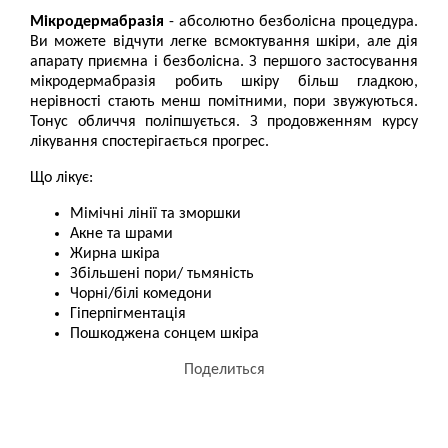
Мікродермабразія
- абсолютно безболісна процедура.
Ви можете відчути легке всмоктування шкіри, але дія
апарату приємна і безболісна. З першого застосування
мікродермабразія робить шкіру більш гладкою,
нерівності стають менш помітними, пори звужуються.
Тонус обличчя поліпшується. З продовженням курсу
лікування спостерігається прогрес.
Що лікує:
Мімічні лінії та зморшки
Акне та шрами
Жирна шкіра
Збільшені пори/ тьмяність
Чорні/білі комедони
Гіперпігментація
Пошкоджена сонцем шкіра