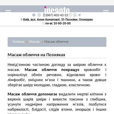
(067) 402-42-22
Київ, вул. Анни Ахматової, 35 Позняки, Осокорки
пн-вс 10-00-20-00
Головна
Масаж
Масаж обличчя
Масаж обличчя на Позняках
Невід'ємною частиною догляду за шкірою обличчя є
масаж.
Масаж обличчя покращує
кровообіг і
нормалізує обмін речовин, відновлює крово- і
лімфообіг, зміцнює м'язи і тканини, а також довше
зберігає шкіру молодою, гладкою, еластичною.
Масаж обличчя
допомагає
видалити мертві клітини з
верхніх шарів шкіри і вивести токсини з глибших,
усунути надмірне напруження м'язів, позбутися
набряклості, блідості, слідів втоми, зморшок і інших