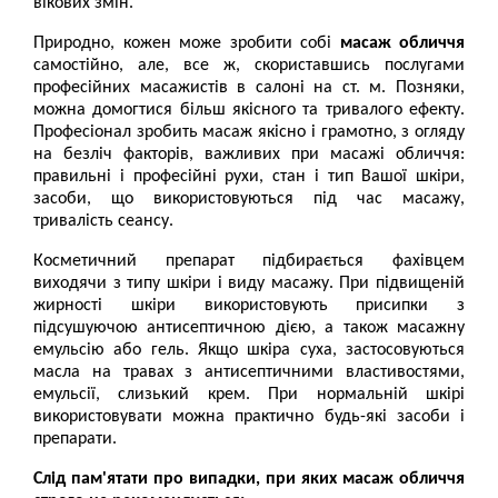
вікових змін.
Природно, кожен може зробити собі
масаж обличчя
самостійно, але, все ж, скориставшись послугами
професійних масажистів в салоні на ст. м. Позняки,
можна домогтися більш якісного та тривалого ефекту.
Професіонал зробить масаж якісно і грамотно, з огляду
на безліч факторів, важливих при масажі обличчя:
правильні і професійні рухи, стан і тип Вашої шкіри,
засоби, що використовуються під час масажу,
тривалість сеансу.
Косметичний препарат підбирається фахівцем
виходячи з типу шкіри і виду масажу. При підвищеній
жирності шкіри використовують присипки з
підсушуючою антисептичною дією, а також масажну
емульсію або гель. Якщо шкіра суха, застосовуються
масла на травах з антисептичними властивостями,
емульсії, слизький крем. При нормальній шкірі
використовувати можна практично будь-які засоби і
препарати.
Слід пам'ятати про випадки, при яких масаж обличчя