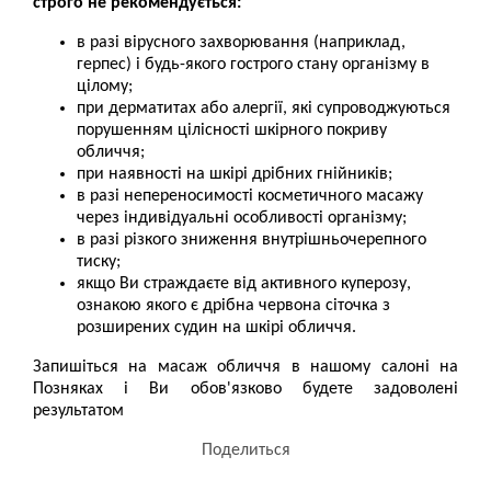
строго не рекомендується:
в разі вірусного захворювання (наприклад,
герпес) і будь-якого гострого стану організму в
цілому;
при дерматитах або алергії, які супроводжуються
порушенням цілісності шкірного покриву
обличчя;
при наявності на шкірі дрібних гнійників;
в разі непереносимості косметичного масажу
через індивідуальні особливості організму;
в разі різкого зниження внутрішньочерепного
тиску;
якщо Ви страждаєте від активного куперозу,
ознакою якого є дрібна червона сіточка з
розширених судин на шкірі обличчя.
Запишіться на масаж обличчя в нашому салоні на
Позняках і Ви обов'язково будете задоволені
результатом