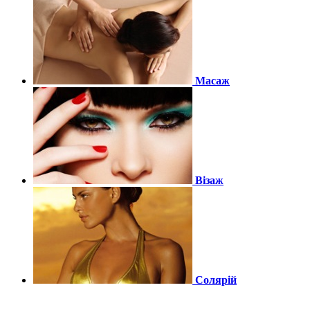
Масаж
Візаж
Солярій