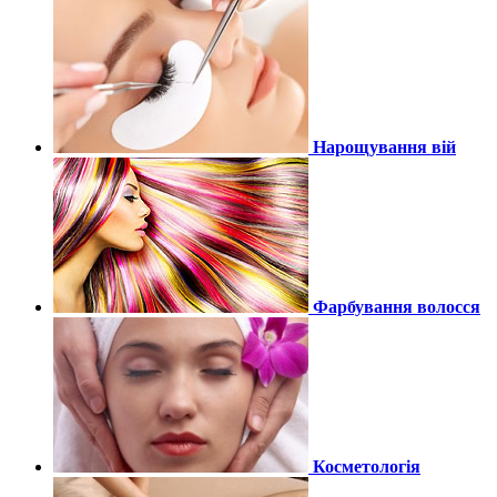
Нарощування вій
Фарбування волосся
Косметологія