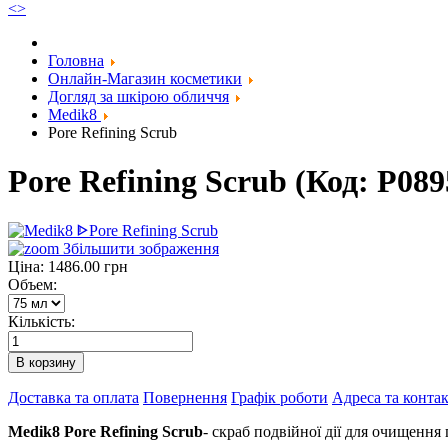
<
>
Головна
Онлайн-Магазин косметики
Догляд за шкірою обличчя
Medik8
Pore Refining Scrub
Pore Refining Scrub
(Код:
P089
Збільшити зображення
Ціна:
1486.00 грн
Объем:
Кількість:
Доставка та оплата
Повернення
Графік роботи
Адреса та конта
Medik8 Pore Refining Scrub
- скраб подвійної дії для очищення 