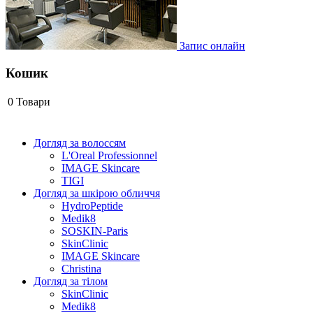
Запис онлайн
Кошик
0
Товари
Догляд за волоссям
L'Oreal Professionnel
IMAGE Skincare
TIGI
Догляд за шкірою обличчя
HydroPeptide
Medik8
SOSKIN-Paris
SkinClinic
IMAGE Skincare
Christina
Догляд за тілом
SkinClinic
Medik8