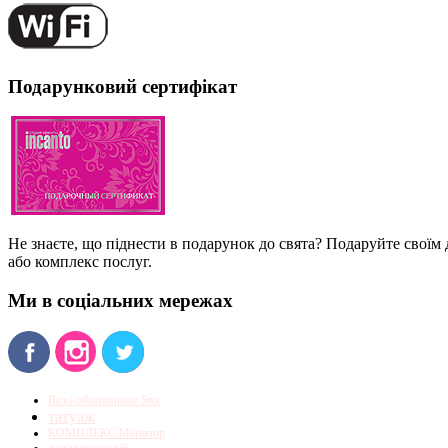
Подарунковий сертифікат
Не знаєте, що піднести в подарунок до свята? Подаруйте своїм
або комплекс послуг.
Ми в соціальних мережах
Віскі-обгортання Styx
татуаж
КОМПЛЕКС Манікюр
ламінування вій