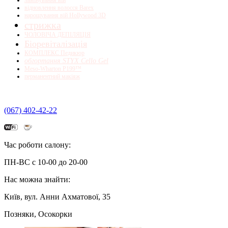
відновлення волосся Barex
нарощування вій Hollywood 3D
стрижка
ЧОЛОВІЧА ДЕПІЛЯЦІЯ
Біоревіталізація
КОМПЛЕКС Педикюр
обгортання STYX Cello Gel
Meso-Wharton P199™
перманентний макіяж
(067) 402-42-22
Час роботи салону:
ПН-ВС с 10-00 до 20-00
Нас можна знайти:
Київ, вул. Анни Ахматової, 35
Позняки, Осокорки