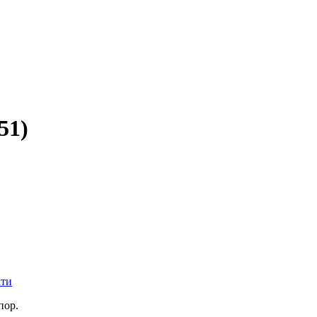
51
)
кти
пор.