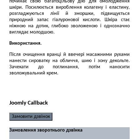
починає свою багатоцільову дію для омолодження
шкіри. Посилюється вироблення колагену і еластину,
розгладжуються лінії й зморшки, підвищується
природний запас гіалуронової кислоти. Шкіра стає
ніжною на дотик, глибоко зволоженою і однозначно
виглядає молодшою.
Використання.
Після очищення вранці й ввечері масажними рухами
нанести сироватку на обличчя, шию і зону декольте.
Зачекати до поглинання, потім наносити
зволожувальний крем.
Joomly Callback
Замовити дзвінок
Замовлення зворотнього дзвінка