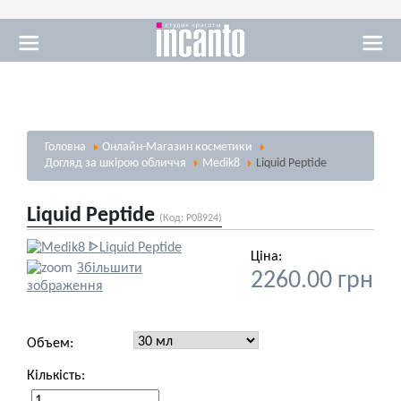
Масаж
Головна
Онлайн-Магазин косметики
Візаж
Догляд за шкірою обличчя
Medik8
Liquid Peptide
Liquid Peptide
(Код:
P08924
)
Ціна:
Збільшити
2260.00 грн
Солярій
зображення
Объем:
Кількість: