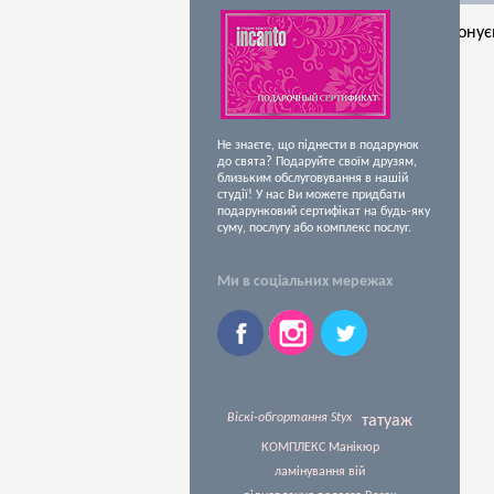
Залиште свій телефон і ми зателефонує
Час дзвінка
Не знаєте, що піднести в подарунок
Надіслати
до свята? Подаруйте своїм друзям,
близьким обслуговування в нашій
студії! У нас Ви можете придбати
подарунковий сертифікат на будь-яку
суму, послугу або комплекс послуг.
Ми в соціальних мережах
Віскі-обгортання Styx
татуаж
КОМПЛЕКС Манікюр
ламінування вій