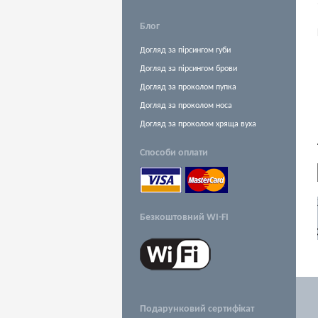
Блог
Догляд за пірсингом губи
Догляд за пірсингом брови
Догляд за проколом пупка
Догляд за проколом носа
Догляд за проколом хряща вуха
Способи оплати
Безкоштовний WI-FI
Замовлення зворотнього дзвінка
Подарунковий сертифікат