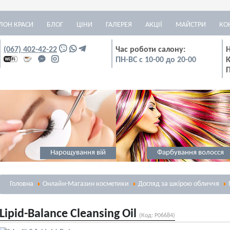
ЛОН КРАСИ
БЛОГ
ЦІНИ
ГАЛЕРЕЯ
АКЦІЇ
МАЙСТРИ
КО
(067) 402-42-22
Час роботи салону:
Н
ПН-ВС с 10-00 до 20-00
К
Нарощування вій
Фарбування волосся
Головна
Онлайн-Магазин косметики
Догляд за шкірою обличчя
Lipid-Balance Cleansing Oil
(Код:
P06684
)
Масаж
Візаж