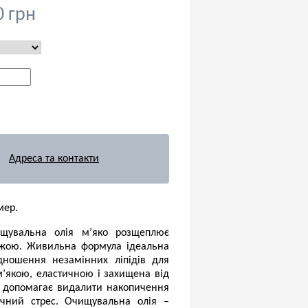
0 грн
Адреса та контакти
мер.
ищувальна олія м’яко розщеплює
віжою. Живильна формула ідеальна
ідношення незамінних ліпідів для
м’якою, еластичною і захищена від
е допомагає видалити накопичення
ічний стрес. Очищувальна олія –