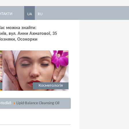
НТАКТИ
UA
RU
ас можна знайти:
иїв, вул. Анни Ахматової, 35
Позняки, Осокорки
Косметологія
Medik8
Lipid-Balance Cleansing Oil
Солярій