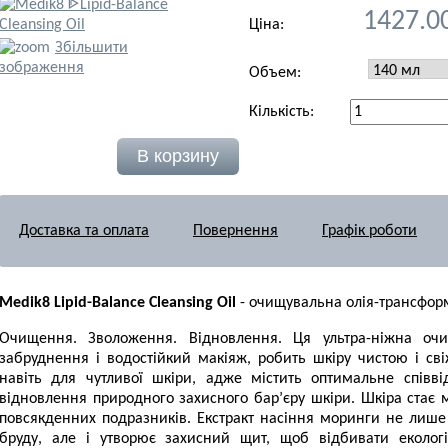
1427.0
Ціна:
Збільшити
зображення
Объем:
Кількість:
Доставка та оплата
Повернення
Графік роботи
Medik8 Lipid-Balance Cleansing Oil
- очищувальна олія-трансфор
Очищення. Зволоження. Відновлення. Ця ультра-ніжна оч
забруднення і водостійкий макіяж, робить шкіру чистою і с
навіть для чутливої шкіри, адже містить оптимальне співв
відновлення природного захисного бар’єру шкіри. Шкіра стає 
повсякденних подразників. Екстракт насіння моринги не лиш
бруду, але і утворює захисний щит, щоб відбивати еколог