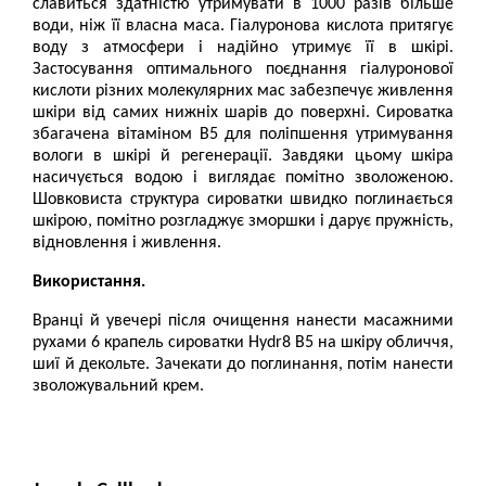
славиться здатністю утримувати в 1000 разів більше
води, ніж її власна маса. Гіалуронова кислота притягує
воду з атмосфери і надійно утримує її в шкірі.
Застосування оптимального поєднання гіалуронової
кислоти різних молекулярних мас забезпечує живлення
шкіри від самих нижніх шарів до поверхні. Сироватка
збагачена вітаміном В5 для поліпшення утримування
вологи в шкірі й регенерації. Завдяки цьому шкіра
насичується водою і виглядає помітно зволоженою.
Шовковиста структура сироватки швидко поглинається
шкірою, помітно розгладжує зморшки і дарує пружність,
відновлення і живлення.
Використання.
Вранці й увечері після очищення нанести масажними
рухами 6 крапель сироватки Hydr8 B5 на шкіру обличчя,
шиї й декольте. Зачекати до поглинання, потім нанести
зволожувальний крем.