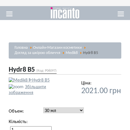
Масаж
Головна
Онлайн-Магазин косметики
Візаж
Догляд за шкірою обличчя
Medik8
Hydr8 B5
Hydr8 B5
(Код:
P06097
)
Ціна:
Збільшити
2021.00 грн
Солярій
зображення
Объем:
Кількість: