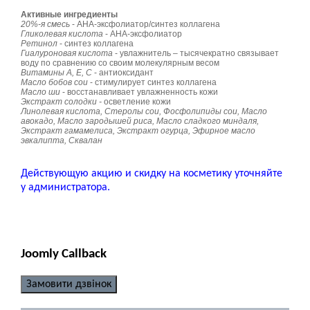
Активные ингредиенты
20%-я смесь
- АНА-эксфолиатор/синтез коллагена
Гликолевая кислота
- АНА-эксфолиатор
Ретинол
- синтез коллагена
Гиалуроновая кислота
- увлажнитель – тысячекратно связывает
воду по сравнению со своим молекулярным весом
Витамины А, E, С
- антиоксидант
Масло бобов сои
- стимулирует синтез коллагена
Масло ши
- восстанавливает увлажненность кожи
Экстракт солодки -
осветление кожи
Линолевая кислота, Стеролы сои, Фосфолипиды сои, Масло
авокадо, Масло зародышей риса, Масло сладкого миндаля,
Экстракт гамамелиса, Экстракт огурца, Эфирное масло
эвкалипта, Сквалан
Действующую акцию и скидку на косметику уточняйте
у администратора.
Joomly Callback
Замовити дзвінок