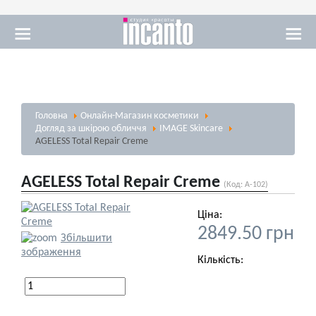
Масаж
Головна
Онлайн-Магазин косметики
Візаж
Догляд за шкірою обличчя
IMAGE Skincare
AGELESS Total Repair Creme
AGELESS Total Repair Creme
(Код:
A-102
)
Ціна:
Солярій
2849.50 грн
Збільшити
зображення
Кількість: