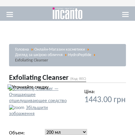
Масаж
Головна
Онлайн-Магазин косметики
Візаж
Догляд за шкірою обличчя
HydroPeptide
Exfoliating Cleanser
Exfoliating Cleanser
(Код:
REC
)
Ціна:
Солярій
1443.00 грн
Збільшити
зображення
Объем: