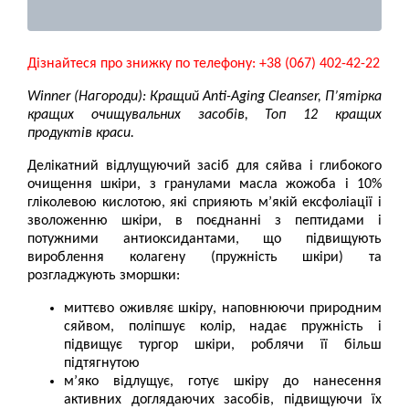
Дізнайтеся про знижку по телефону: +38 (067) 402-42-22
Winner (Нагороди): Кращий Anti-Aging Cleanser, П’ятірка
кращих очищувальних засобів, Топ 12 кращих
продуктів краси.
Делікатний відлущуючий засіб для сяйва і глибокого
очищення шкіри, з гранулами масла жожоба і 10%
гліколевою кислотою, які сприяють м’якій ексфоліації і
зволоженню шкіри, в поєднанні з пептидами і
потужними антиоксидантами, що підвищують
вироблення колагену (пружність шкіри) та
розгладжують зморшки:
миттєво оживляє шкіру, наповнюючи природним
сяйвом, поліпшує колір, надає пружність і
підвищує тургор шкіри, роблячи її більш
підтягнутою
м’яко відлущує, готує шкіру до нанесення
активних доглядаючих засобів, підвищуючи їх