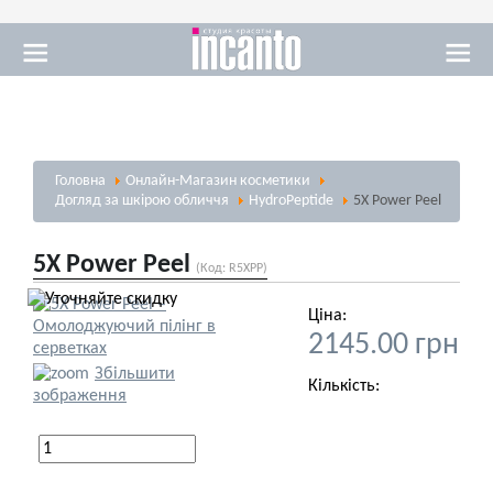
Масаж
Головна
Онлайн-Магазин косметики
Візаж
Догляд за шкірою обличчя
HydroPeptide
5X Power Peel
5X Power Peel
(Код:
R5XPP
)
Ціна:
2145.00 грн
Солярій
Збільшити
Кількість:
зображення