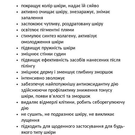
покращує колір шкіри, надає їй сяйво
активно очищає шкіру, знезаражує, знімає
запалення
заспокоює чутливу, роздратовану шкіру
освітлює пігментні плями
стимулює синтез колагену, активізує
омолодження шкіри
підвищує пружність шкіри
зміцнює стінки судин
підвищує ефективність засобів нанесених після
пілінгу
зміцнює дерму і зменшує глибину зморшок
інтенсивно зволожує
забезпечує найпотужнішу антиоксидантну дію
здійснюючи профілактику зниження тонусу
шкіри, появи в’ялості та зморшок
видаляє відмерлі клітини, робить себорегулюючу
дію
не сушить, не подразнює шкіру, не викликає
лущення
підходить для щоденного застосування для будь-
якого типу шкіри