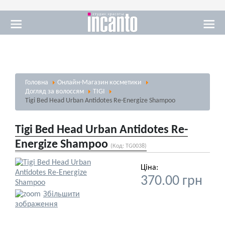
Масаж
Головна
Онлайн-Магазин косметики
Візаж
Догляд за волоссям
TIGI
Tigi Bed Head Urban Antidotes Re-Energize Shampoo
Tigi Bed Head Urban Antidotes Re-
Energize Shampoo
(Код:
TG0038
)
Солярій
Ціна:
370.00 грн
Збільшити
зображення