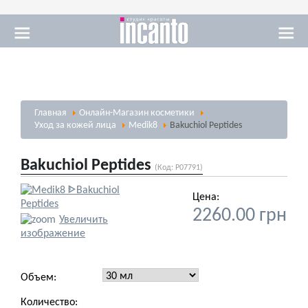
Массаж
Главная
Онлайн-Магазин косметики
Визаж
Уход за кожей лица
Medik8
Bakuchiol Peptides
Bakuchiol Peptides
(Код:
Р07791
)
Цена:
2260.00 грн
Солярий
Увеличить
изображение
Объем:
Количество: