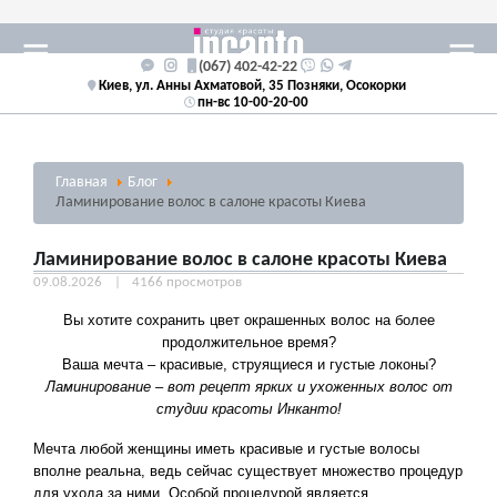
(067) 402-42-22
Киев, ул. Анны Ахматовой, 35 Позняки, Осокорки
пн-вс 10-00-20-00
Главная
Блог
Ламинирование волос в салоне красоты Киева
Ламинирование волос в салоне красоты Киева
09.08.2026
4166 просмотров
Вы хотите сохранить цвет окрашенных волос на более
продолжительное время?
Ваша мечта – красивые, струящиеся и густые локоны?
Ламинирование – вот рецепт ярких и ухоженных волос от
студии красоты Инканто!
Мечта любой женщины иметь красивые и густые волосы
вполне реальна, ведь сейчас существует множество процедур
для ухода за ними. Особой процедурой является