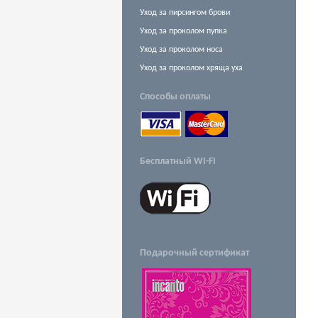
Уход за пирсингом брови
Уход за проколом пупка
Уход за проколом носа
Уход за проколом хряща уха
Способы оплаты
Бесплатный WI-FI
Подарочный сертификат