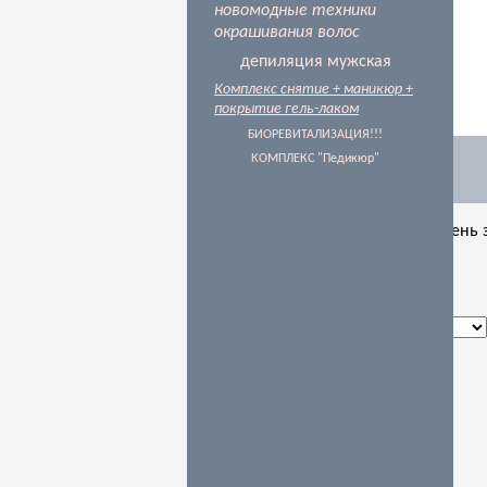
новомодные техники
окрашивания волос
депиляция мужская
Комплекс снятие + маникюр +
покрытие гель-лаком
БИОРЕВИТАЛИЗАЦИЯ!!!
Заказ обратного звонка
КОМПЛЕКС "Педикюр"
В настоящее время наш рабочий день з
Время звонка
Отправить