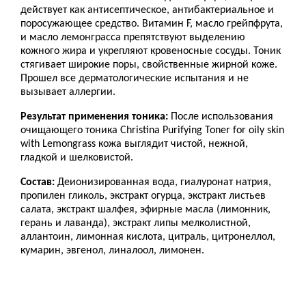
действует как антисептическое, антибактериальное и
поросужающее средство. Витамин F, масло грейпфрута,
и масло лемонграсса препятствуют выделению
кожного жира и укрепляют кровеносные сосуды. Тоник
стягивает широкие поры, свойственные жирной коже.
Прошел все дерматологические испытания и не
вызывает аллергии.
Результат применения тоника:
После использования
очищающего тоника Christina Purifying Toner for oily skin
with Lemongrass кожа выглядит чистой, нежной,
гладкой и шелковистой.
Состав:
Деионизированная вода, гиалуронат натрия,
пропилен гликоль, экстракт огурца, экстракт листьев
салата, экстракт шалфея, эфирные масла (лимонник,
герань и лаванда), экстракт липы мелколистной,
аллантоин, лимонная кислота, цитраль, цитронеллол,
кумарин, эвгенол, линалоол, лимонен.