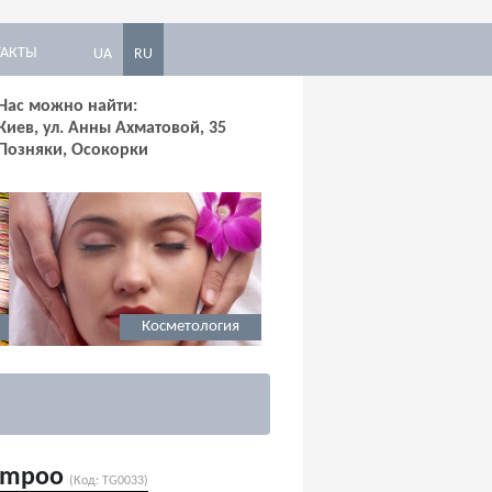
ТАКТЫ
UA
RU
Нас можно найти:
Киев, ул. Анны Ахматовой, 35
Позняки, Осокорки
Косметология
hampoo
Солярий
(Код:
TG0033
)