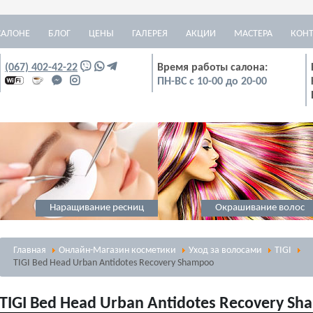
САЛОНЕ
БЛОГ
ЦЕНЫ
ГАЛЕРЕЯ
АКЦИИ
МАСТЕРА
КОН
(067) 402-42-22
Время работы салона:
ПН-ВС с 10-00 до 20-00
Наращивание ресниц
Окрашивание волос
Главная
Онлайн-Магазин косметики
Уход за волосами
TIGI
TIGI Bed Head Urban Antidotes Recovery Shampoo
TIGI Bed Head Urban Antidotes Recovery S
Массаж
Визаж