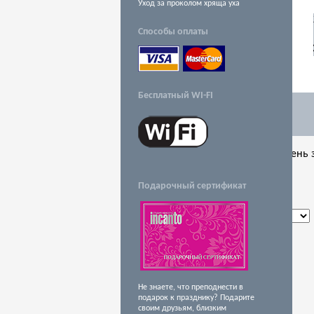
Уход за проколом хряща уха
Способы оплаты
Бесплатный WI-FI
Заказ обратного звонка
В настоящее время наш рабочий день з
Подарочный сертификат
Время звонка
Отправить
Не знаете, что преподнести в
подарок к празднику? Подарите
своим друзьям, близким