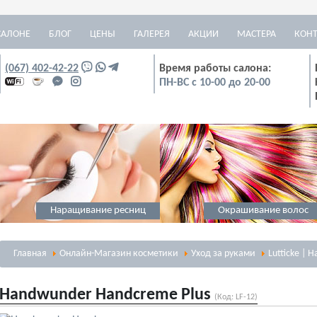
САЛОНЕ
БЛОГ
ЦЕНЫ
ГАЛЕРЕЯ
АКЦИИ
МАСТЕРА
КОН
(067) 402-42-22
Время работы салона:
ПН-ВС с 10-00 до 20-00
Наращивание ресниц
Окрашивание волос
Главная
Онлайн-Магазин косметики
Уход за руками
Lutticke | 
Handwunder Handcreme Plus
(Код:
LF-12
)
Массаж
Визаж